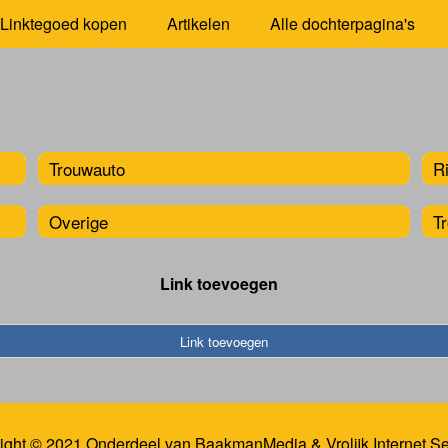
Linktegoed kopen
Artikelen
Alle dochterpagina's
Trouwauto
R
Overige
T
Link toevoegen
Link toevoegen
ight © 2021 Onderdeel van
BaakmanMedia
&
Vrolijk Internet S